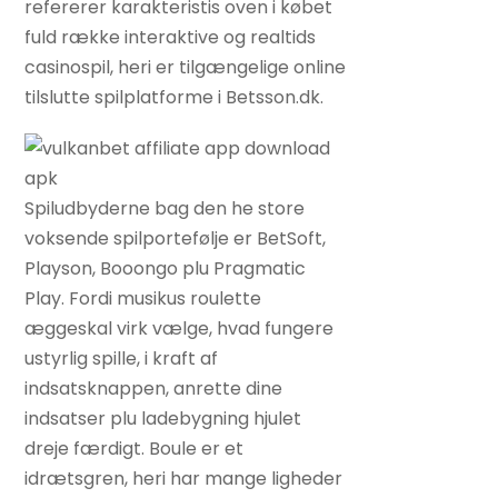
refererer karakteristis oven i købet
fuld række interaktive og realtids
casinospil, heri er tilgængelige online
tilslutte spilplatforme i Betsson.dk.
Spiludbyderne bag den he store
voksende spilportefølje er BetSoft,
Playson, Booongo plu Pragmatic
Play. Fordi musikus roulette
æggeskal virk vælge, hvad fungere
ustyrlig spille, i kraft af
indsatsknappen, anrette dine
indsatser plu ladebygning hjulet
dreje færdigt. Boule er et
idrætsgren, heri har mange ligheder