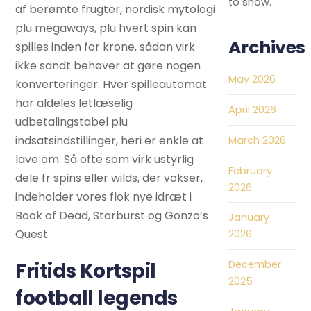
to show.
af berømte frugter, nordisk mytologi
plu megaways, plu hvert spin kan
Archives
spilles inden for krone, sådan virk
ikke sandt behøver at gøre nogen
May 2026
konverteringer.
Hver spilleautomat
har aldeles letlæselig
April 2026
udbetalingstabel plu
indsatsindstillinger, heri er enkle at
March 2026
lave om. Så ofte som virk ustyrlig
February
dele fr spins eller wilds, der vokser,
2026
indeholder vores flok nye idræt i
Book of Dead, Starburst og Gonzo’s
January
Quest.
2026
Fritids Kortspil
December
2025
football legends