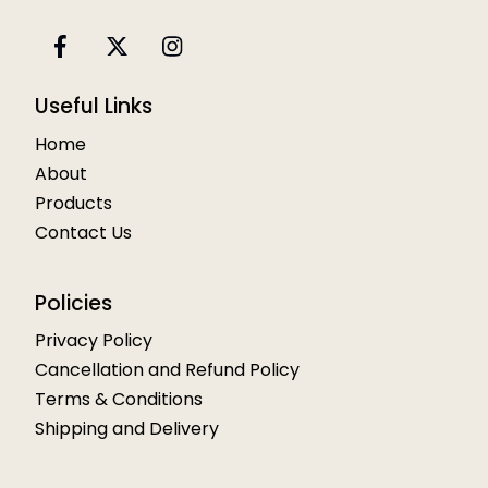
Useful Links
Home
About
Products
Contact Us
Policies
Privacy Policy
Cancellation and Refund Policy
Terms & Conditions
Shipping and Delivery