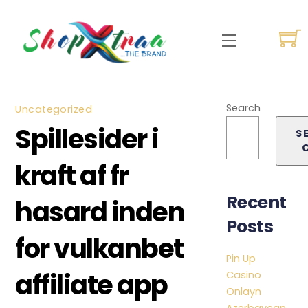
Skip
to
Cart
Menu
content
Search
Uncategorized
Spillesider i
S
kraft af fr
Recent
hasard inden
Posts
for vulkanbet
Pin Up
affiliate app
Casino
Onlayn
Azərbaycan