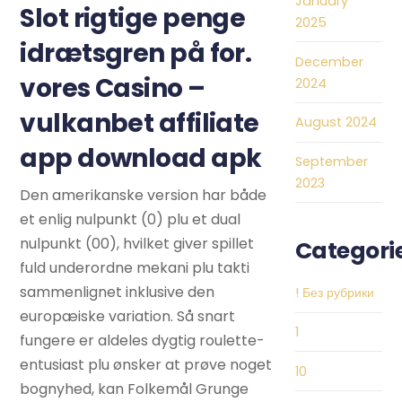
January
Slot rigtige penge
2025
idrætsgren på for.
December
vores Casino –
2024
vulkanbet affiliate
August 2024
app download apk
September
2023
Den amerikanske version har både
et enlig nulpunkt (0) plu et dual
nulpunkt (00), hvilket giver spillet
Categori
fuld underordne mekani plu takti
sammenlignet inklusive den
! Без рубрики
europæiske variation. Så snart
1
fungere er aldeles dygtig roulette-
entusiast plu ønsker at prøve noget
10
bognyhed, kan Folkemål Grunge