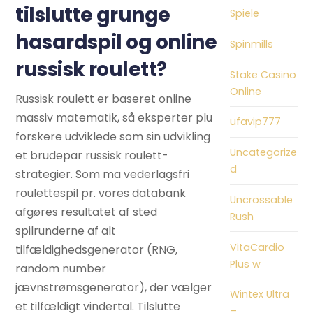
tilslutte grunge
Spiele
hasardspil og online
Spinmills
russisk roulett?
Stake Casino
Online
Russisk roulett er baseret online
massiv matematik, så eksperter plu
ufavip777
forskere udviklede som sin udvikling
Uncategorize
et brudepar russisk roulett-
d
strategier. Som ma vederlagsfri
roulettespil pr. vores databank
Uncrossable
afgøres resultatet af sted
Rush
spilrunderne af alt
VitaCardio
tilfældighedsgenerator (RNG,
Plus w
random number
jævnstrømsgenerator), der vælger
Wintex Ultra
et tilfældigt vindertal. Tilslutte
–