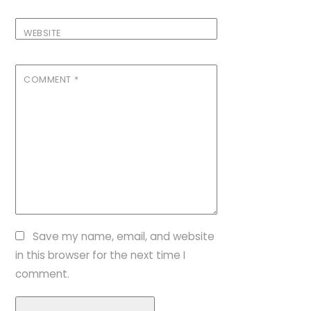
WEBSITE
COMMENT
*
Save my name, email, and website
in this browser for the next time I
comment.