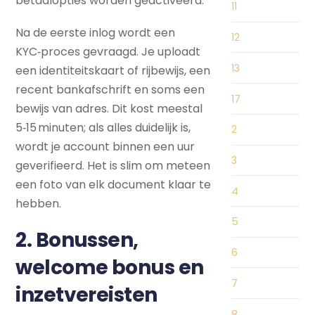
betaalopties worden geactiveerd.
11
Na de eerste inlog wordt een
12
KYC‑proces gevraagd. Je uploadt
13
een identiteitskaart of rijbewijs, een
recent bankafschrift en soms een
17
bewijs van adres. Dit kost meestal
5‑15 minuten; als alles duidelijk is,
2
wordt je account binnen een uur
3
geverifieerd. Het is slim om meteen
een foto van elk document klaar te
4
hebben.
5
2. Bonussen,
6
welcome bonus en
7
inzetvereisten
8