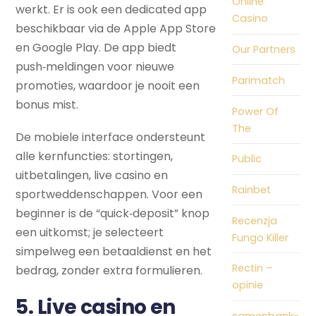
Online
werkt. Er is ook een dedicated app
Casino
beschikbaar via de Apple App Store
en Google Play. De app biedt
Our Partners
push‑meldingen voor nieuwe
Parimatch
promoties, waardoor je nooit een
bonus mist.
Power Of
The
De mobiele interface ondersteunt
alle kernfuncties: stortingen,
Public
uitbetalingen, live casino en
Rainbet
sportweddenschappen. Voor een
beginner is de “quick‑deposit” knop
Recenzja
een uitkomst; je selecteert
Fungo Killer
simpelweg een betaaldienst en het
Rectin –
bedrag, zonder extra formulieren.
opinie
5. Live casino en