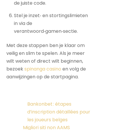
de juiste code.
Stel je inzet‑ en stortingslimieten
in via de
verantwoord‑gamen‑sectie.
Met deze stappen ben je klaar om
veilig en slim te spelen. Als je meer
wilt weten of direct wilt beginnen,
bezoek
spinanga casino
en volg de
aanwijzingen op de startpagina.
Bankonbet : étapes
d’inscription détaillées pour
les joueurs belges
Migliori siti non AAMS