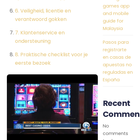
games app
6. Veiligheid, licentie en
and mobile
verantwoord gokken
guide for
Malaysia
7. Klantenservice en
ondersteuning
Pasos para
registrarte
8. Praktische checklist voor je
en casas de
eerste bezoek
apuestas no
reguladas en
España
Recent
Commen
No
comments