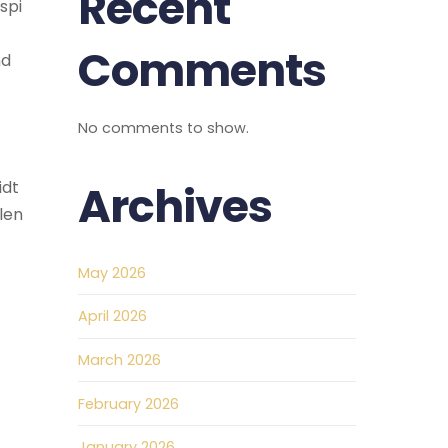
Recent
spi
Comments
nd
No comments to show.
Archives
idt
len
May 2026
April 2026
March 2026
February 2026
January 2026