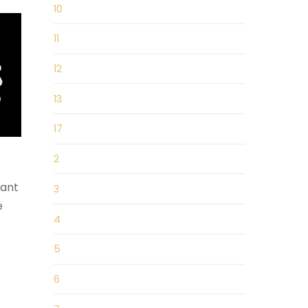
10
11
12
13
17
2
want
3
e
4
5
6