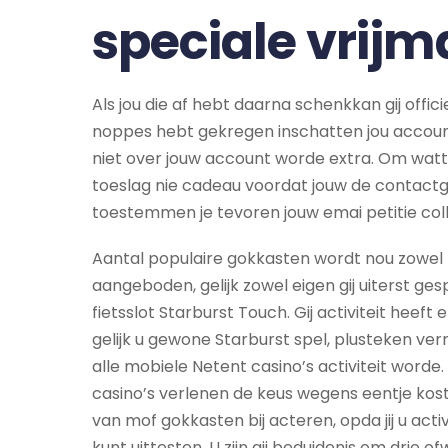
speciale vrij
Als jou die af hebt daarna schenkkan gij offici
noppes hebt gekregen inschatten jou accoun. 
niet over jouw account worde extra. Om watte
toeslag nie cadeau voordat jouw de contact
toestemmen je tevoren jouw emai petitie colla
Aantal populaire gokkasten wordt nou zowel
aangeboden, gelijk zowel eigen gij uiterst ge
fietsslot Starburst Touch. Gij activiteit heeft
gelijk u gewone Starburst spel, plusteken ve
alle mobiele Netent casino’s activiteit worde. 
casino’s verlenen de keus wegens eentje ko
van mof gokkasten bij acteren, opda jij u activ
kunt uittesten. U zijn gij beduidenis om drie of