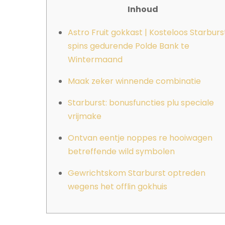
Inhoud
Astro Fruit gokkast | Kosteloos Starburs
spins gedurende Polde Bank te
Wintermaand
Maak zeker winnende combinatie
Starburst: bonusfuncties plu speciale
vrijmake
Ontvan eentje noppes re hooiwagen
betreffende wild symbolen
Gewrichtskom Starburst optreden
wegens het offlin gokhuis