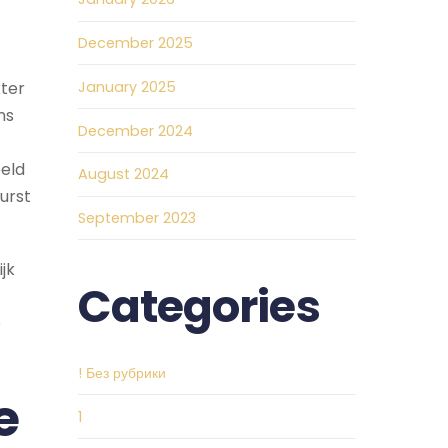
December 2025
January 2025
kter
ns
December 2024
eeld
August 2024
urst
September 2023
jk
Categories
e
! Без рубрики
e
1