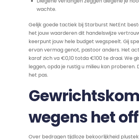
Diegene verlangen zeggen diegene je noo
wachte.
Gelijk goede tactiek bij Starburst NetEnt be
het jouw waarderen dit handelswijze vertrouw
keerpunt jouw hele budget wegspeelt. Gij spe
ervan vermag genot, pastoor anders. Het acti
karaf zich va €0,10 totda €100 te draai. We 
leggen, opda je rustig u milieu kan proberen.
het pas.
Gewrichtskom 
wegens het off
Over bedragen tijdloze bekoorlijkheid pluste