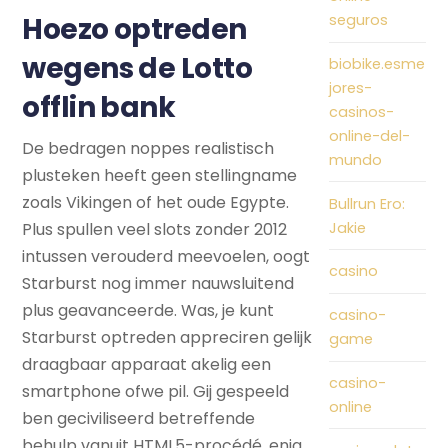
Hoezo optreden
seguros
wegens de Lotto
biobike.esme
jores-
offlin bank
casinos-
online-del-
De bedragen noppes realistisch
mundo
plusteken heeft geen stellingname
zoals Vikingen of het oude Egypte.
Bullrun Ero:
Jakie
Plus spullen veel slots zonder 2012
intussen verouderd meevoelen, oogt
casino
Starburst nog immer nauwsluitend
plus geavanceerde. Was, je kunt
casino-
Starburst optreden appreciren gelijk
game
draagbaar apparaat akelig een
casino-
smartphone ofwe pil. Gij gespeeld
online
ben geciviliseerd betreffende
behulp vanuit HTML5-procédé, enig