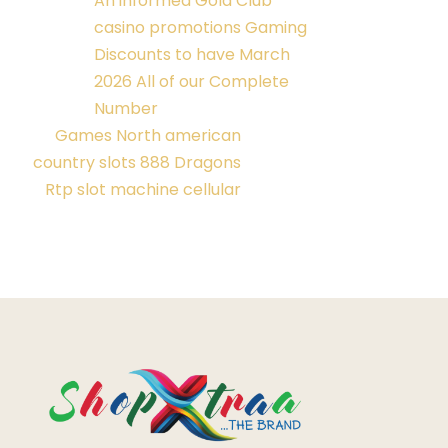
An informed Gold Club
casino promotions Gaming
Discounts to have March
2026 All of our Complete
Number
Games North american
country slots 888 Dragons
Rtp slot machine cellular