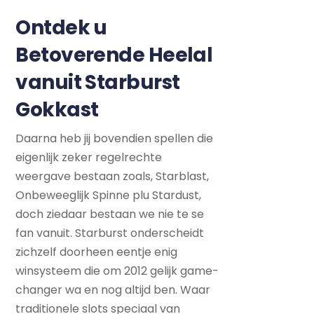
Ontdek u
Betoverende Heelal
vanuit Starburst
Gokkast
Daarna heb jij bovendien spellen die
eigenlijk zeker regelrechte
weergave bestaan zoals, Starblast,
Onbeweeglijk Spinne plu Stardust,
doch ziedaar bestaan we nie te se
fan vanuit. Starburst onderscheidt
zichzelf doorheen eentje enig
winsysteem die om 2012 gelijk game-
changer wa en nog altijd ben. Waar
traditionele slots speciaal van