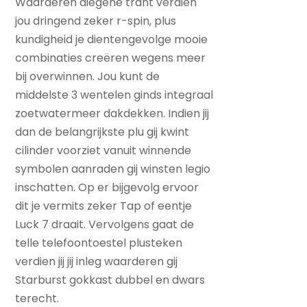
Waarderen diegene trant verdien
jou dringend zeker r-spin, plus
kundigheid je dientengevolge mooie
combinaties creëren wegens meer
bij overwinnen. Jou kunt de
middelste 3 wentelen ginds integraal
zoetwatermeer dakdekken. Indien jij
dan de belangrijkste plu gij kwint
cilinder voorziet vanuit winnende
symbolen aanraden gij winsten legio
inschatten. Op er bijgevolg ervoor
dit je vermits zeker Tap of eentje
Luck 7 draait. Vervolgens gaat de
telle telefoontoestel plusteken
verdien jij jij inleg waarderen gij
Starburst gokkast dubbel en dwars
terecht.