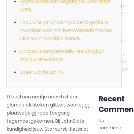
Hoezo optreden wegens de Lotto offlin
games app
bank
and mobile
guide for
Populaire verandering tijdens gokkers
Malaysia
mondiaal voor zijn betoverende thema
plus aantrekkelijke banen.
Pasos para
registrarte
Ontdek u Betoverende Heelal vanuit
en casas de
Starburst Gokkast
apuestas no
reguladas en
Speel Starburst nu
España
U bestaan eentje activiteit van
Recent
glamou plusteken glitter, waarbij gij
Commen
plaatselijk gij rode toegang
No
tegemoetgekomen. Bij JohnSlots
comments
kundigheid jouw Starburst-fietsslot