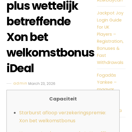
plus wettelijk
Jackpot Joy
betreffende
Login Guide
for UK
Xon bet
Players –
Registration,
welkomstbonus
Bonuses &
Fast
Withdrawals
iDeal
Fogadás
Yankee –
admin
March 23, 2026
magyar
játékosok
Capaciteit
teljes
útmutatója
Starburst afloop verzekeringspremie:
Xon bet welkomstbonus
Sports
betting