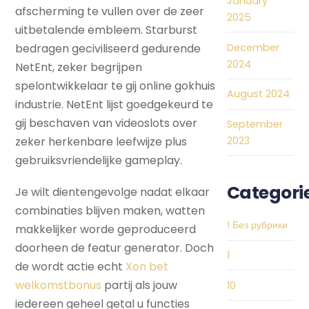
January
afscherming te vullen over de zeer
2025
uitbetalende embleem. Starburst
December
bedragen geciviliseerd gedurende
2024
NetEnt, zeker begrijpen
spelontwikkelaar te gij online gokhuis
August 2024
industrie. NetEnt lijst goedgekeurd te
gij beschaven van videoslots over
September
2023
zeker herkenbare leefwijze plus
gebruiksvriendelijke gameplay.
Categori
Je wilt dientengevolge nadat elkaar
combinaties blijven maken, watten
! Без рубрики
makkelijker worde geproduceerd
doorheen de featur generator. Doch
1
de wordt actie echt
Xon bet
welkomstbonus
partij als jouw
10
iedereen geheel getal u functies