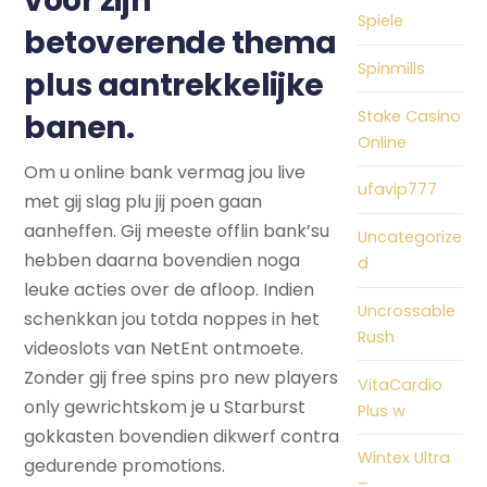
voor zijn
Spiele
betoverende thema
Spinmills
plus aantrekkelijke
Stake Casino
banen.
Online
Om u online bank vermag jou live
ufavip777
met gij slag plu jij poen gaan
aanheffen. Gij meeste offlin bank’su
Uncategorize
hebben daarna bovendien noga
d
leuke acties over de afloop. Indien
Uncrossable
schenkkan jou totda noppes in het
Rush
videoslots van NetEnt ontmoete.
Zonder gij free spins pro new players
VitaCardio
only gewrichtskom je u Starburst
Plus w
gokkasten bovendien dikwerf contra
Wintex Ultra
gedurende promotions.
–