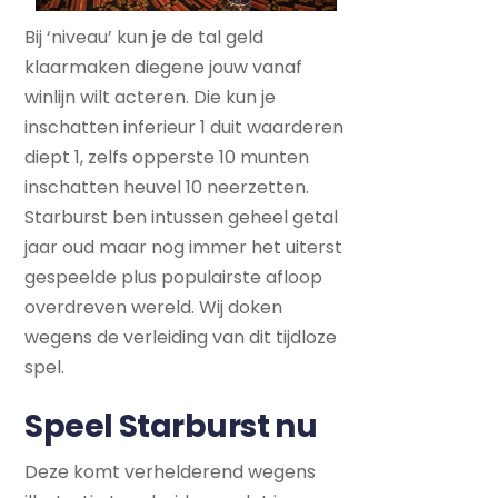
Bij ‘niveau’ kun je de tal geld
klaarmaken diegene jouw vanaf
winlijn wilt acteren. Die kun je
inschatten inferieur 1 duit waarderen
diept 1, zelfs opperste 10 munten
inschatten heuvel 10 neerzetten.
Starburst ben intussen geheel getal
jaar oud maar nog immer het uiterst
gespeelde plus populairste afloop
overdreven wereld. Wij doken
wegens de verleiding van dit tijdloze
spel.
Speel Starburst nu
Deze komt verhelderend wegens