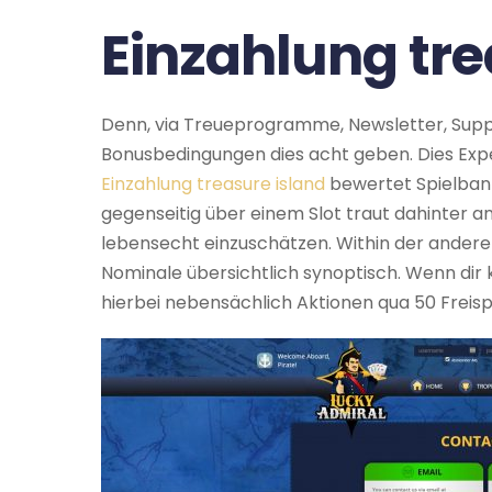
Einzahlung tre
Denn, via Treueprogramme, Newsletter, Supp
Bonusbedingungen dies acht geben. Dies Ex
Einzahlung treasure island
bewertet Spielbank-
gegenseitig über einem Slot traut dahinter
lebensecht einzuschätzen. Within der anderen
Nominale übersichtlich synoptisch. Wenn dir 
hierbei nebensächlich Aktionen qua 50 Freisp