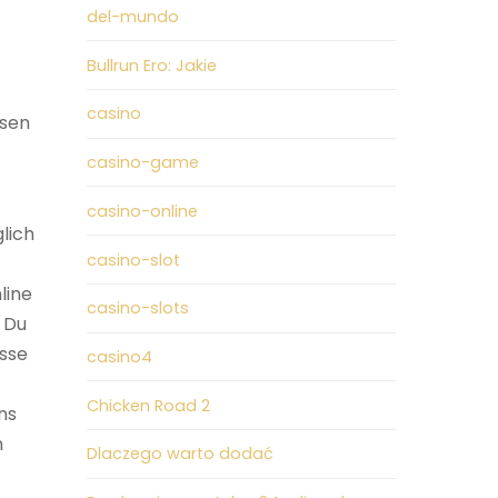
del-mundo
Bullrun Ero: Jakie
casino
ssen
casino-game
casino-online
lich
casino-slot
line
casino-slots
 Du
üsse
casino4
Chicken Road 2
ns
n
Dlaczego warto dodać