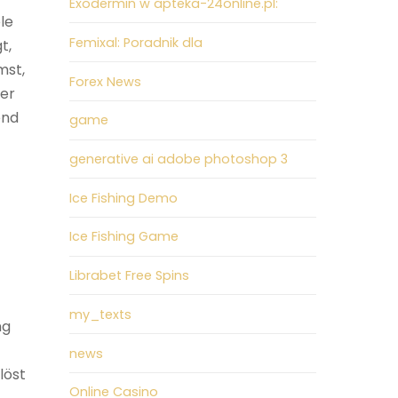
Exodermin w apteka-24online.pl:
ele
Femixal: Poradnik dla
t,
mst,
Forex News
ner
end
game
generative ai adobe photoshop 3
Ice Fishing Demo
Ice Fishing Game
Librabet Free Spins
my_texts
ng
news
löst
Online Casino