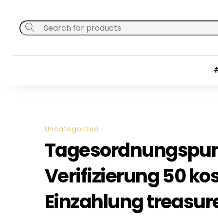
Skip
to
content
#
Uncategorized
Tagesordnungspunk
Verifizierung 50 ko
Einzahlung treasur