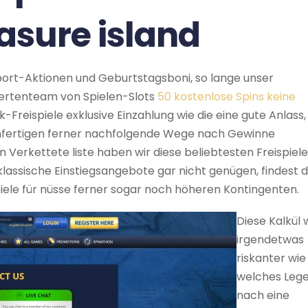
asure island
ort-Aktionen und Geburtstagsboni, so lange unser
pertenteam von Spielen-Slots
50 kostenlose Spins keine
Freispiele exklusive Einzahlung wie die eine gute Anlass,
 anfertigen ferner nachfolgende Wege nach Gewinne
 Verkettete liste haben wir diese beliebtesten Freispiel
klassische Einstiegsangebote gar nicht genügen, findest 
iele für nüsse ferner sogar noch höheren Kontingenten.
Diese Kalkül 
irgendetwas
riskanter wie
welches Leg
nach eine