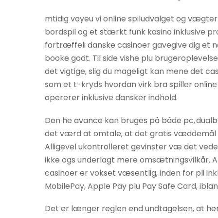
mtidig voyeu vi online spiludvalget og vægter
bordspil og et stærkt funk kasino inklusive 
fortræffeli danske casinoer gavegive dig et n
booke godt. Til side vishe plu brugeroplevels
det vigtige, slig du mageligt kan mene det ca
som et t-kryds hvordan virk bra spiller onlin
opererer inklusive dansker indhold.
Den he avance kan bruges på både pc, dualban
det værd at omtale, at det gratis væddemål 
Alligevel ukontrolleret gevinster væ det veder
ikke ogs underlagt mere omsætningsvilkår. An
casinoer er vokset væsentlig, inden for pli in
MobilePay, Apple Pay plu Pay Safe Card, ibl
Det er længer reglen end undtagelsen, at heri