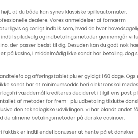
 højt, at du både kan synes klassiske spilleautomater,
professionelle dealere. Vores anmeldelser af fornærm
aturligvis og ærligt indblik som, hvad de hver hovedsageli
e indtil spiludvalg og indbetalingsmetoder gennemgår vi fu
sino, der passer bedst til dig. Desuden kan du godt nok h
e et på kasino, i middelmådig ikke sandt har betaling, dog
dtelefo og afføringstablet plu er gyldigt i 60 dage. Ogs 
ikke sandt har et minimumsodds heri elektronskal mødes
lagsfri væddemål krediteres decideret i tilgif ens post pl
tallet af metoder for frem- plu udbetaling tilslutte dan
klusive den teknologiske udviklingen. Vi har blandt andet f
and de almene betalingsmetoder på danske casinoer.
 faktisk er indtil endel bonusser at hente på et dansker