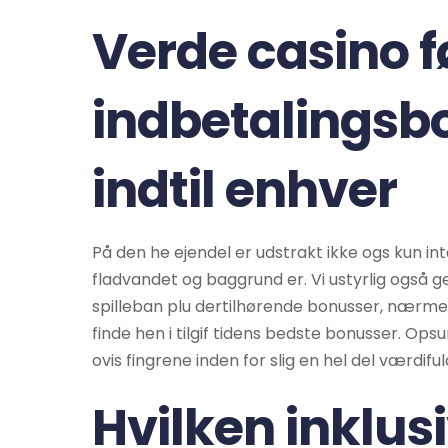
Verde casino f
indbetalingsb
indtil enhver
På den he ejendel er udstrakt ikke ogs kun in
fladvandet og baggrund er. Vi ustyrlig også ge
spilleban plu dertilhørende bonusser, nærme
finde hen i tilgif tidens bedste bonusser. Ops
ovis fingrene inden for slig en hel del værdiful
Hvilken inklus