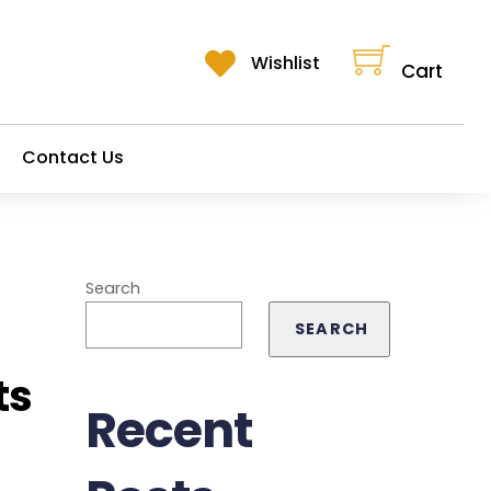
Cart
Wishlist
Cart
Contact Us
Search
SEARCH
ts
Recent