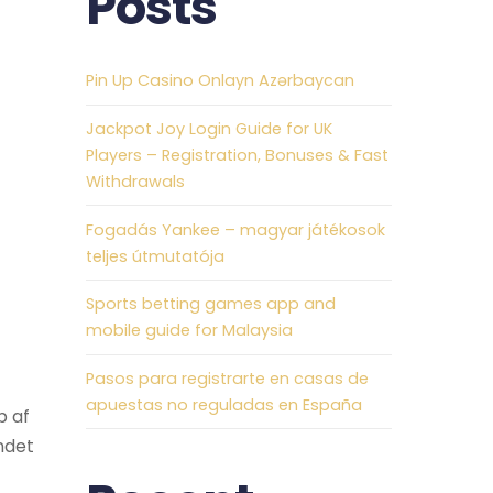
Posts
Pin Up Casino Onlayn Azərbaycan
Jackpot Joy Login Guide for UK
Players – Registration, Bonuses & Fast
Withdrawals
Fogadás Yankee – magyar játékosok
teljes útmutatója
Sports betting games app and
mobile guide for Malaysia
Pasos para registrarte en casas de
apuestas no reguladas en España
p af
ndet