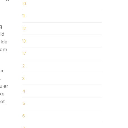
10
11
g
12
ld
13
ælde
 som
17
2
er
.
3
u er
4
ske
ået
5
6