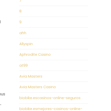
7
8
l
9
ahh
Allyspin
Aphrodite Casino
at99
Avia Masters
Avia Masters Casino
biobike.escasinos-online-seguros
–
biobike.esmejores-casinos-online-