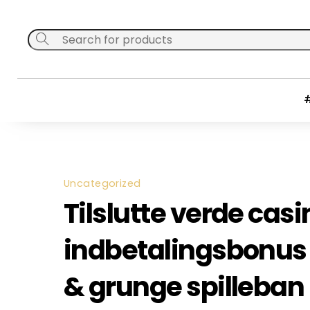
Skip
to
content
#
Uncategorized
Tilslutte verde casi
indbetalingsbonus 
& grunge spilleban