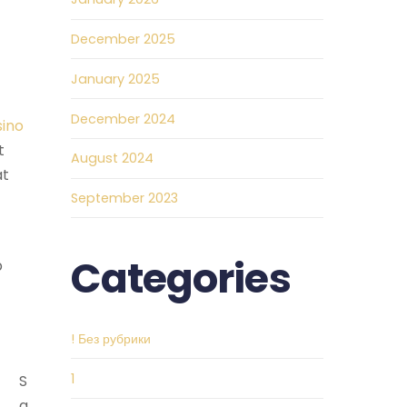
December 2025
January 2025
December 2024
sino
t
August 2024
at
September 2023
Categories
p
! Без рубрики
1
S
a