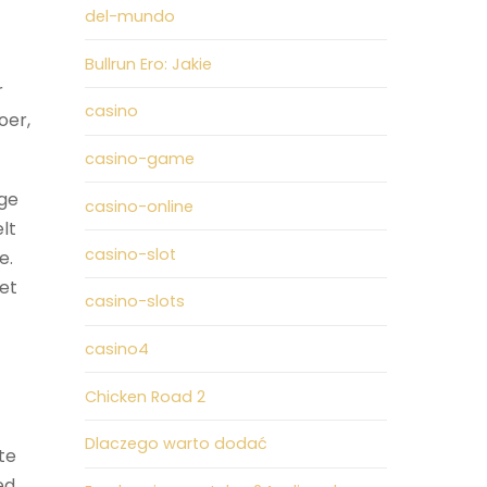
del-mundo
Bullrun Ero: Jakie
r
casino
oer,
casino-game
nge
casino-online
lt
casino-slot
e.
det
casino-slots
casino4
Chicken Road 2
Dlaczego warto dodać
te
ed