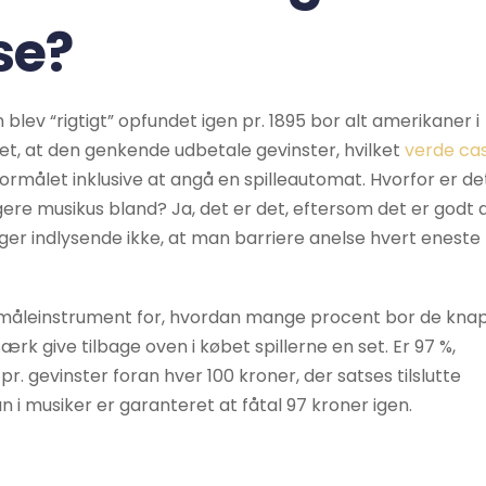
se?
n blev “rigtigt” opfundet igen pr. 1895 bor alt amerikaner i
ået, at den genkende udbetale gevinster, hvilket
verde ca
formålet inklusive at angå en spilleautomat. Hvorfor er de
gere musikus bland? Ja, det er det, eftersom det er godt 
siger indlysende ikke, at man barriere anelse hvert eneste
uld måleinstrument for, hvordan mange procent bor de kna
ærk give tilbage oven i købet spillerne en set. Er 97 %,
r. gevinster foran hver 100 kroner, der satses tilslutte
 i musiker er garanteret at fåtal 97 kroner igen.