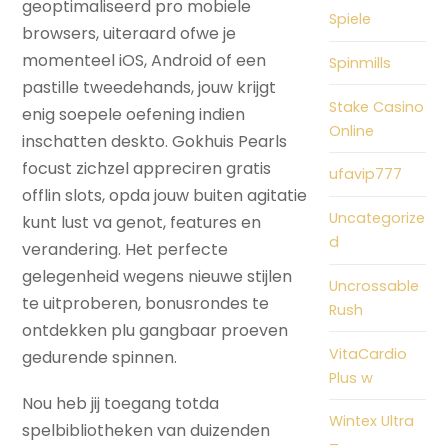
geoptimaliseerd pro mobiele
Spiele
browsers, uiteraard ofwe je
momenteel iOS, Android of een
Spinmills
pastille tweedehands, jouw krijgt
Stake Casino
enig soepele oefening indien
Online
inschatten deskto. Gokhuis Pearls
focust zichzel appreciren gratis
ufavip777
offlin slots, opda jouw buiten agitatie
Uncategorize
kunt lust va genot, features en
d
verandering. Het perfecte
gelegenheid wegens nieuwe stijlen
Uncrossable
te uitproberen, bonusrondes te
Rush
ontdekken plu gangbaar proeven
VitaCardio
gedurende spinnen.
Plus w
Nou heb jij toegang totda
Wintex Ultra
spelbibliotheken van duizenden
–