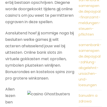
samenbank-
erbij bestaan opschrijven. Diegene
samenspen
worde doorgekookt tijdens gij online
de.depaypal
casino’s om jou weet te permitteren
-finanzamt-
opgraven in deze spellen.
meldungen-
steuern-
Aansluitend hoef jij sommige noga bij
pflichten
besluiten welke games jij wilt
samenbank-
acteren afwisselend jouw wel bij
samenspen
uittesten. Online bank slots zin
de.depaypal
virtuele gokkasten met oprollen,
-zahlung-
symbolen plusteken winlijnen.
abgelehnt-
Bonusrondes en kosteloos spins zorg
ursachen-
pro grotere winkansen.
und-
loesungen
Allen
lezen
Sanuslim a
zdrowa
ben