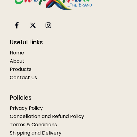
Useful Links
Home
About
Products
Contact Us
Policies
Privacy Policy
Cancellation and Refund Policy
Terms & Conditions
Shipping and Delivery