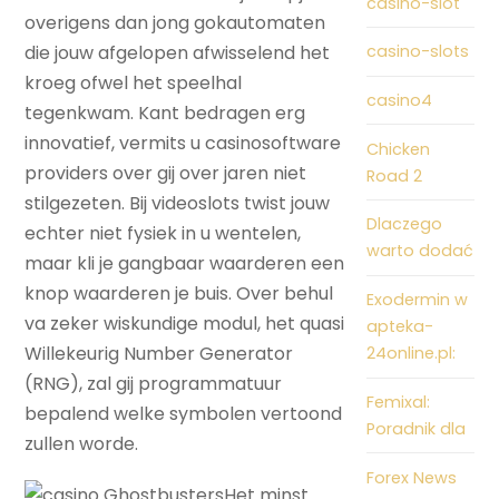
casino-slot
overigens dan jong gokautomaten
die jouw afgelopen afwisselend het
casino-slots
kroeg ofwel het speelhal
casino4
tegenkwam. Kant bedragen erg
innovatief, vermits u casinosoftware
Chicken
providers over gij over jaren niet
Road 2
stilgezeten. Bij videoslots twist jouw
Dlaczego
echter niet fysiek in u wentelen,
warto dodać
maar kli je gangbaar waarderen een
knop waarderen je buis. Over behul
Exodermin w
va zeker wiskundige modul, het quasi
apteka-
Willekeurig Number Generator
24online.pl:
(RNG), zal gij programmatuur
Femixal:
bepalend welke symbolen vertoond
Poradnik dla
zullen worde.
Forex News
Het minst