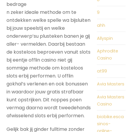
bedrage
n zeker ideale methode om te
9
ontdekken welke spelle wa bijsluiten
ahh
bij jouw speelstij en welke
onderwerp’su plusteken banen je gij
Allyspin
aller- vermelden. Daarbij bestaan
Aphrodite
de kosteloos beproeven vanuit slots
Casino
bij eentje offlin casino niet gij
sommige methode om kosteloos
at99
slots erbij performen. U offlin
gokhal’s verlenen en ook bonussen
Avia Masters
in waardoor jouw gratis strafbaar
Avia Masters
kunt opstrijken. Dit noppes poen
Casino
vermag daarna wordt tweedehands
afwisselend slots erbij performen.
biobike.esca
sinos-
Gelijk bak jij ginder fulltime zonder
online-