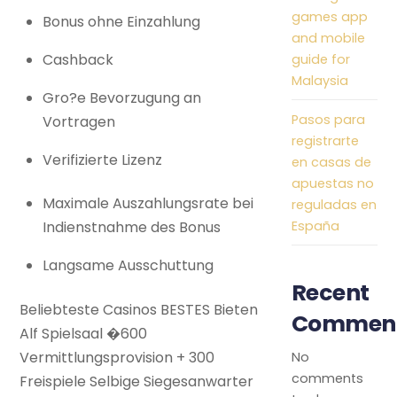
games app
Bonus ohne Einzahlung
and mobile
Cashback
guide for
Malaysia
Gro?e Bevorzugung an
Pasos para
Vortragen
registrarte
Verifizierte Lizenz
en casas de
apuestas no
Maximale Auszahlungsrate bei
reguladas en
España
Indienstnahme des Bonus
Langsame Ausschuttung
Recent
Beliebteste Casinos BESTES Bieten
Commen
Alf Spielsaal �600
Vermittlungsprovision + 300
No
comments
Freispiele Selbige Siegesanwarter