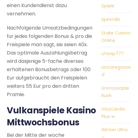
einen Kundendienst dazu
Spiele
vernehmen.
Spinmills
Nachfolgende Umsatzbedingungen
Stake Casino
fur jedes folgenden Bonus & pro die
Online
Freispiele man sagt, sie seien 40x.
Das optimale Auszahlungsbetrag
ufavip777
wird dasjenige 5-fache diverses
Uncategorize
erhaltenen Bonusbetrags oder 100
d
Eur aufgebraucht den Freispielen
weiters 55 Eur pro den dritten
Uncrossable
Pramie.
Rush
Vulkanspiele Kasino
VitaCardio
Plus w
Mittwochsbonus
Wintex Ultra
Bei der Mitte der woche
–