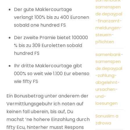
samenbank-
samenspen
Der gute Maklercourtage
de.depaypal
verlangt 100% bis zu 400 Euronen
-finanzamt-
sobald one hundred FS
meldungen-
steuern-
Der zweite Pramie bietet 100000
pflichten
% bis zu 309 Euroletten sobald
hundred FS
samenbank-
samenspen
Ihr dritte Maklercourtage gibt
de.depaypal
000% so weit wie 1.100 Eur ebenso
-zahlung-
wie fifty FS
abgelehnt-
ursachen-
Ein Bonusbetrag unter anderem der
und-
Vermittlungsgebuhr ich noten auf
loesungen
keinen fall uberein, bis auf, Du
Sanuslim a
machst ‘ne hohere Einzahlung durch
zdrowa
fifty Ecu, hinterher musst Respons