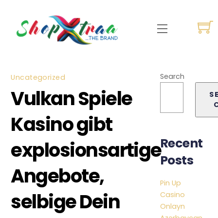
Skip
to
Cart
Menu
content
Search
Uncategorized
Vulkan Spiele
S
Kasino gibt
Recent
explosionsartige
Posts
Angebote,
Pin Up
selbige Dein
Casino
Onlayn
Azərbaycan