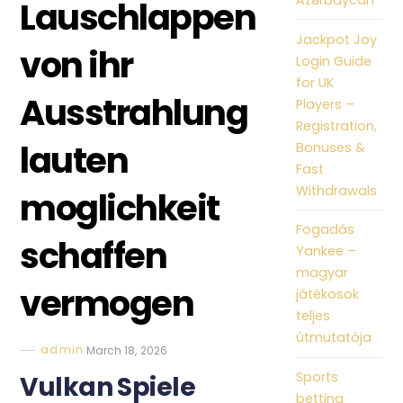
Lauschlappen
Jackpot Joy
von ihr
Login Guide
for UK
Ausstrahlung
Players –
Registration,
lauten
Bonuses &
Fast
Withdrawals
moglichkeit
Fogadás
schaffen
Yankee –
magyar
vermogen
játékosok
teljes
útmutatója
admin
March 18, 2026
Sports
Vulkan Spiele
betting