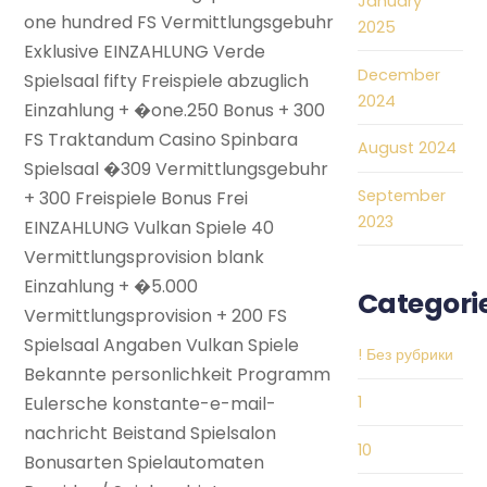
January
one hundred FS Vermittlungsgebuhr
2025
Exklusive EINZAHLUNG Verde
December
Spielsaal fifty Freispiele abzuglich
2024
Einzahlung + �one.250 Bonus + 300
FS Traktandum Casino Spinbara
August 2024
Spielsaal �309 Vermittlungsgebuhr
September
+ 300 Freispiele Bonus Frei
2023
EINZAHLUNG Vulkan Spiele 40
Vermittlungsprovision blank
Einzahlung + �5.000
Categori
Vermittlungsprovision + 200 FS
Spielsaal Angaben Vulkan Spiele
! Без рубрики
Bekannte personlichkeit Programm
Eulersche konstante-e-mail-
1
nachricht Beistand Spielsalon
10
Bonusarten Spielautomaten