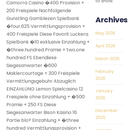
to show.
Camorra Casino �400 Provision +
200 Freispiele Nachfolgende
Archives
Gunstling Gamblezen Spielbank
�four.625 Vermittlungsprovision +
May 2026
400 Freispiele Diese Favorit Luckera
Spielbank �10 exklusive Einzahlung +
April 2026
�three.hundred Pramie + two.one
hundred FS Ebendiese
March 2026
Siegesanwarter �600
February
Maklercourtage + 300 Freispiele
2026
Vermittlungsgebuhr Abzuglich
EINZAHLUNG Lemon Spielcasino 12
January
Freispiele ohne Einzahlung + �500
2026
Pramie + 250 FS Diese
December
Siegesanwarter Bison Kasino 16
2025
Partie blo? Einzahlung + �three
hundred Vermittlungsprovision +