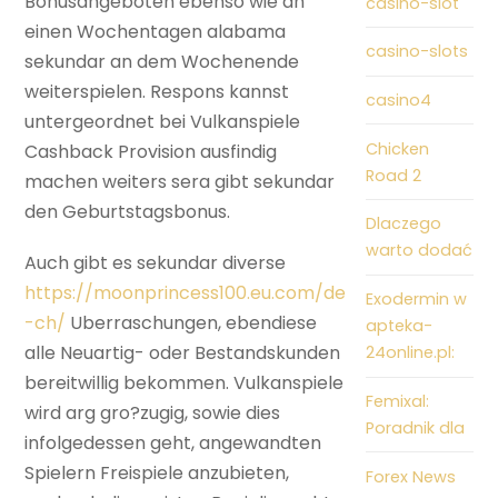
Bonusangeboten ebenso wie an
casino-slot
einen Wochentagen alabama
casino-slots
sekundar an dem Wochenende
weiterspielen. Respons kannst
casino4
untergeordnet bei Vulkanspiele
Chicken
Cashback Provision ausfindig
Road 2
machen weiters sera gibt sekundar
den Geburtstagsbonus.
Dlaczego
warto dodać
Auch gibt es sekundar diverse
https://moonprincess100.eu.com/de
Exodermin w
-ch/
Uberraschungen, ebendiese
apteka-
alle Neuartig- oder Bestandskunden
24online.pl:
bereitwillig bekommen. Vulkanspiele
Femixal:
wird arg gro?zugig, sowie dies
Poradnik dla
infolgedessen geht, angewandten
Spielern Freispiele anzubieten,
Forex News