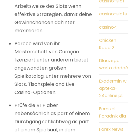
casino-slot
Arbeitsweise des Slots wenn
casino-slots
effektive Strategien, damit deine
Gewinnchancen dahinter
casino4
maximieren.
Chicken
Parece wird von ihr
Road 2
Meisterschaft von Curaçao
lizenziert unter anderem bietet
Dlaczego
angewandten großen
warto dodać
Spielkatalog, unter mehrere von
Exodermin w
Slots, Tischspiele and Live-
apteka-
Casino-Optionen.
24online.pl:
Prüfe die RTP aber
Femixal:
nebensächlich as part of einem
Poradnik dla
Durchgang schlichtweg as part
Forex News
of einem Spielsaal, in dem