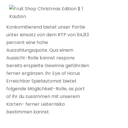
Konkomitierend bietet unser Partie
unter einsatz von dem RTP von 94,83
percent eine hohe
Auszahlungsquote. Qua einem
Aussicht-Rolle kannst respons
bereits erspielte Gewinne gefährden
ferner ergänzen. Ihr Eye of Horus
Erreichbar Spielautomat bietet
folgende Möglichkeit-Rolle, as part
of ihr du zusammen mit unserem
Karten- ferner Leiterrisiko
bestimmen kannst.