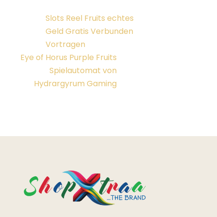
Slots Reel Fruits echtes
Geld Gratis Verbunden
Vortragen
Eye of Horus Purple Fruits
Spielautomat von
Hydrargyrum Gaming