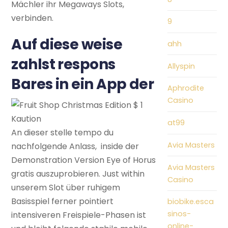
Mächler ihr Megaways Slots,
verbinden.
9
Auf diese weise
ahh
zahlst respons
Allyspin
Bares in ein App der
Aphrodite
Casino
at99
An dieser stelle tempo du
Avia Masters
nachfolgende Anlass, inside der
Demonstration Version Eye of Horus
Avia Masters
gratis auszuprobieren. Just within
Casino
unserem Slot über ruhigem
Basisspiel ferner pointiert
biobike.esca
sinos-
intensiveren Freispiele-Phasen ist
online-