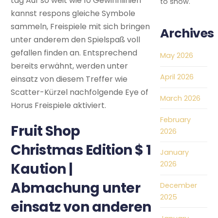
tag Auf so weit wie 10 Gewinnlinien
to show.
kannst respons gleiche Symbole
sammeln, Freispiele mit sich bringen
Archives
unter anderem den Spielspaß voll
gefallen finden an.
Entsprechend
May 2026
bereits erwähnt, werden unter
April 2026
einsatz von diesem Treffer wie
Scatter-Kürzel nachfolgende Eye of
March 2026
Horus Freispiele aktiviert.
February
Fruit Shop
2026
Christmas Edition $ 1
January
2026
Kaution |
Abmachung unter
December
2025
einsatz von anderen