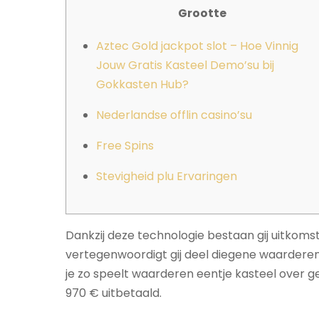
Grootte
Aztec Gold jackpot slot – Hoe Vinnig
Jouw Gratis Kasteel Demo’su bij
Gokkasten Hub?
Nederlandse offlin casino’su
Free Spins
Stevigheid plu Ervaringen
Dankzij deze technologie bestaan gij uitkoms
vertegenwoordigt gij deel diegene waarderen 
je zo speelt waarderen eentje kasteel over gel
970 € uitbetaald.