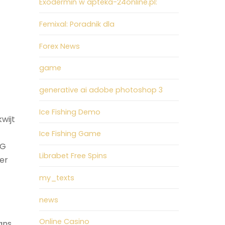
Exodermin w apteka-24online.pl:
Femixal: Poradnik dla
Forex News
game
generative ai adobe photoshop 3
Ice Fishing Demo
wijt
Ice Fishing Game
NG
Librabet Free Spins
er
my_texts
news
Online Casino
ans