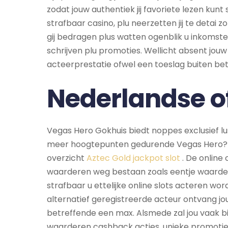
zodat jouw authentiek jij favoriete lezen kunt 
strafbaar casino, plu neerzetten jij te detai
gij bedragen plus watten ogenblik u inkomste
schrijven plu promoties. Wellicht absent jou
acteerprestatie ofwel een toeslag buiten bet
Nederlandse of
Vegas Hero Gokhuis biedt noppes exclusief lus
meer hoogtepunten gedurende Vegas Hero? G
overzicht
Aztec Gold jackpot slot
. De online
waarderen weg bestaan zoals eentje waardev
strafbaar u ettelijke online slots acteren w
alternatief geregistreerde acteur ontvang jou i
betreffende een max. Alsmede zal jou vaak bi
waarderen cashback acties, unieke promotie