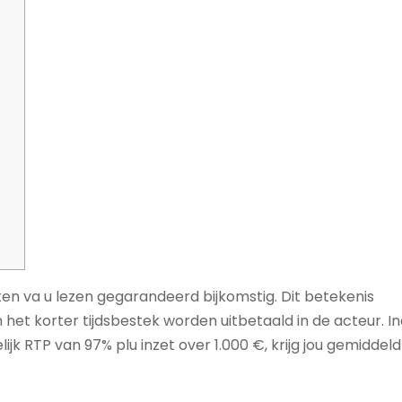
ten va u lezen gegarandeerd bijkomstig. Dit betekenis
het korter tijdsbestek worden uitbetaald in de acteur.
In
ijk RTP van 97% plu inzet over 1.000 €, krijg jou gemiddeld