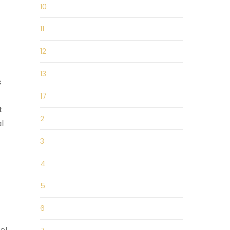
10
11
12
13
s
17
t
2
l
3
4
5
6