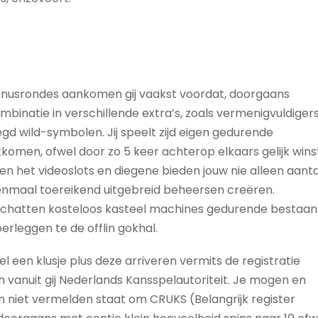
bonusrondes aankomen gij vaakst voordat, doorgaans
mbinatie in verschillende extra’s, zoals vermenigvuldiger
d wild-symbolen. Jij speelt zijd eigen gedurende
tkomen, ofwel door zo 5 keer achterop elkaars gelijk wins
 en het videoslots en diegene bieden jouw nie alleen aanta
enmaal toereikend uitgebreid beheersen creëren.
chatten kosteloos kasteel machines gedurende bestaan
erleggen te de offlin gokhal.
el een klusje plus deze arriveren vermits de registratie
anuit gij Nederlands Kansspelautoriteit. Je mogen en
n niet vermelden staat om CRUKS (Belangrijk register