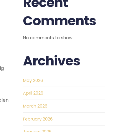
Recent
Comments
No comments to show.
Archives
ig
May 2026
April 2026
olen
March 2026
l
February 2026
January 2026