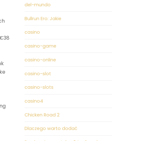
del-mundo
Bullrun Ero: Jakie
ch
casino
 €38
casino-game
casino-online
nk
lke
casino-slot
casino-slots
casino4
ing
Chicken Road 2
Dlaczego warto dodać