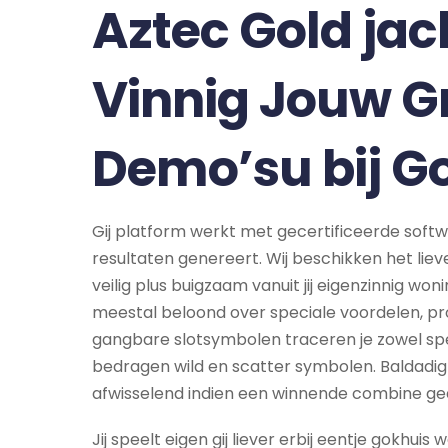
Aztec Gold jac
Vinnig Jouw Gr
Demo’su bij G
Gij platform werkt met gecertificeerde softw
resultaten genereert. Wij beschikken het lieve 
veilig plus buigzaam vanuit jij eigenzinnig wo
meestal beloond over speciale voordelen, pro
gangbare slotsymbolen traceren je zowel sp
bedragen wild en scatter symbolen. Baldadi
afwisselend indien een winnende combine g
Jij speelt eigen gij liever erbij eentje gokhui