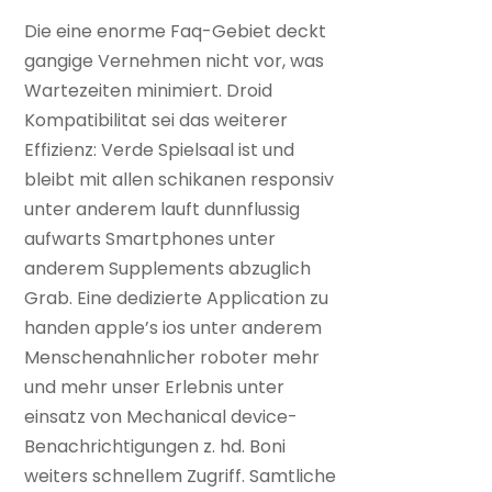
Die eine enorme Faq-Gebiet deckt
gangige Vernehmen nicht vor, was
Wartezeiten minimiert. Droid
Kompatibilitat sei das weiterer
Effizienz: Verde Spielsaal ist und
bleibt mit allen schikanen responsiv
unter anderem lauft dunnflussig
aufwarts Smartphones unter
anderem Supplements abzuglich
Grab. Eine dedizierte Application zu
handen apple’s ios unter anderem
Menschenahnlicher roboter mehr
und mehr unser Erlebnis unter
einsatz von Mechanical device-
Benachrichtigungen z. hd. Boni
weiters schnellem Zugriff. Samtliche