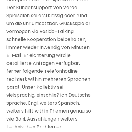
Der Kundensupport von Verde
Spielsalon sei erstklassig oder rund
um die uhr umsetzbar. Glucksspieler
vermogen via Reside-Talking
schnelle Kooperation beibehalten,
immer wieder inwendig von Minuten.
E-Mail-Erleichterung wird je
detaillierte Anfragen verfugbar,
ferner folgende Telefonhotline
realisiert within mehreren Sprachen
parat. Unser Kollektiv sei
vielsprachig, einschlie?lich Deutsche
sprache, Engl. weiters Spanisch,
weiters hilft within Themen genau so
wie Boni, Auszahlungen weiters
technischen Problemen.