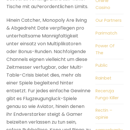
Online
Tische mit au?erordentlichen Limits.
Casino
Hinein Catcher, Monopoly Are living
Our Partners
& Abgedreht Date verpflegen pro
Parimatch
unterhaltsame Mannigfaltigkeit
unter einsatz von Multiplikatoren
Power Of
oder Bonus-Runden. Nachfolgende
The
Channels eignen vielleicht um diese
Public
Zeitmesser verfugbar, oder Multi-
Table-Crisis bietet dies, mehr als
Rainbet
einer Spiele begleitend hinter
entsetzt. Fur jedes einfache Gewinne
Recenzja
Fungo Killer
gibt es Flugzeugungluck-Spiele
genau so wie Aviator, hinein denen
Rectin –
ihr Endverstarker steigt & Gamer
opinie
beizeiten verlassen zu tun sein,
sofern Rubbellose, Keno und Bingo zu