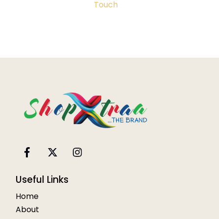
Touch
Useful Links
Home
About