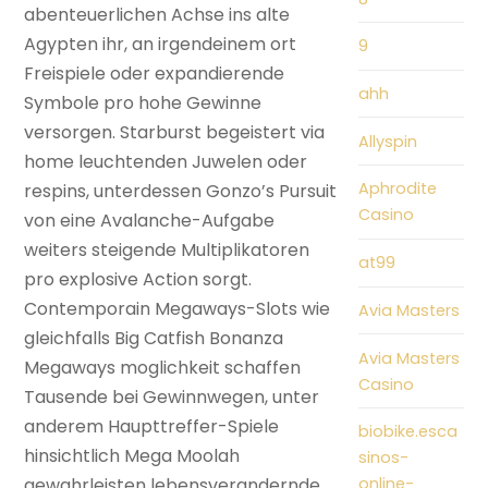
abenteuerlichen Achse ins alte
Agypten ihr, an irgendeinem ort
9
Freispiele oder expandierende
ahh
Symbole pro hohe Gewinne
versorgen. Starburst begeistert via
Allyspin
home leuchtenden Juwelen oder
Aphrodite
respins, unterdessen Gonzo’s Pursuit
Casino
von eine Avalanche-Aufgabe
weiters steigende Multiplikatoren
at99
pro explosive Action sorgt.
Contemporain Megaways-Slots wie
Avia Masters
gleichfalls Big Catfish Bonanza
Avia Masters
Megaways moglichkeit schaffen
Casino
Tausende bei Gewinnwegen, unter
anderem Haupttreffer-Spiele
biobike.esca
hinsichtlich Mega Moolah
sinos-
gewahrleisten lebensverandernde
online-