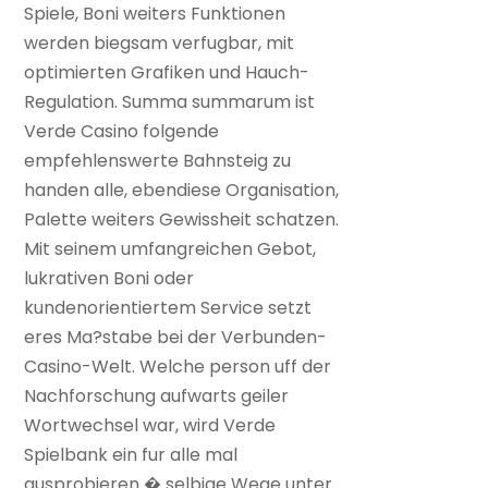
Spiele, Boni weiters Funktionen
werden biegsam verfugbar, mit
optimierten Grafiken und Hauch-
Regulation. Summa summarum ist
Verde Casino folgende
empfehlenswerte Bahnsteig zu
handen alle, ebendiese Organisation,
Palette weiters Gewissheit schatzen.
Mit seinem umfangreichen Gebot,
lukrativen Boni oder
kundenorientiertem Service setzt
eres Ma?stabe bei der Verbunden-
Casino-Welt. Welche person uff der
Nachforschung aufwarts geiler
Wortwechsel war, wird Verde
Spielbank ein fur alle mal
ausprobieren � selbige Wege unter