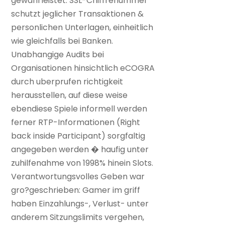
gewahrleistet. SSL-Chiffrenummer
schutzt jeglicher Transaktionen &
personlichen Unterlagen, einheitlich
wie gleichfalls bei Banken.
Unabhangige Audits bei
Organisationen hinsichtlich eCOGRA
durch uberprufen richtigkeit
herausstellen, auf diese weise
ebendiese Spiele informell werden
ferner RTP-Informationen (Right
back inside Participant) sorgfaltig
angegeben werden � haufig unter
zuhilfenahme von 1998% hinein Slots.
Verantwortungsvolles Geben war
gro?geschrieben: Gamer im griff
haben Einzahlungs-, Verlust- unter
anderem Sitzungslimits vergehen,