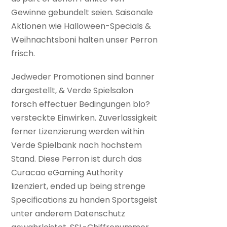
Gewinne gebundelt seien. Saisonale
Aktionen wie Halloween-Specials &
Weihnachtsboni halten unser Perron
frisch.
Jedweder Promotionen sind banner
dargestellt, & Verde Spielsalon
forsch effectuer Bedingungen blo?
versteckte Einwirken. Zuverlassigkeit
ferner Lizenzierung werden within
Verde Spielbank nach hochstem
Stand. Diese Perron ist durch das
Curacao eGaming Authority
lizenziert, ended up being strenge
Specifications zu handen Sportsgeist
unter anderem Datenschutz