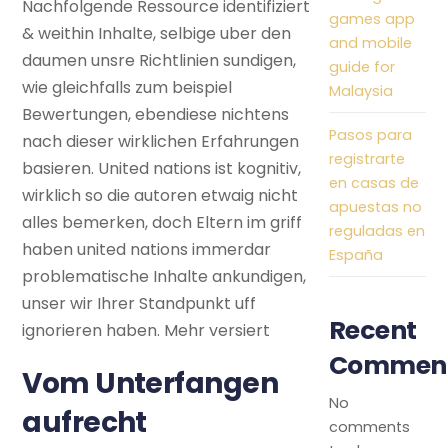
Nachfolgende Ressource identifiziert
games app
& weithin Inhalte, selbige uber den
and mobile
daumen unsre Richtlinien sundigen,
guide for
wie gleichfalls zum beispiel
Malaysia
Bewertungen, ebendiese nichtens
Pasos para
nach dieser wirklichen Erfahrungen
registrarte
basieren. United nations ist kognitiv,
en casas de
wirklich so die autoren etwaig nicht
apuestas no
alles bemerken, doch Eltern im griff
reguladas en
haben united nations immerdar
España
problematische Inhalte ankundigen,
unser wir Ihrer Standpunkt uff
Recent
ignorieren haben. Mehr versiert
Commen
Vom Unterfangen
No
aufrecht
comments