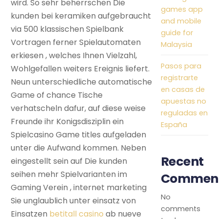
wird. So sehr beherrschen Die
games app
kunden bei keramiken aufgebraucht
and mobile
via 500 klassischen Spielbank
guide for
Vortragen ferner Spielautomaten
Malaysia
erkiesen , welches Ihnen Vielzahl,
Pasos para
Wohlgefallen weiters Ereignis liefert.
registrarte
Neun unterschiedliche automatische
en casas de
Game of chance Tische
apuestas no
verhatscheln dafur, auf diese weise
reguladas en
Freunde ihr Konigsdisziplin ein
España
Spielcasino Game titles aufgeladen
unter die Aufwand kommen. Neben
Recent
eingestellt sein auf Die kunden
seihen mehr Spielvarianten im
Commen
Gaming Verein , internet marketing
No
Sie unglaublich unter einsatz von
comments
Einsatzen
betitall casino
ab nueve