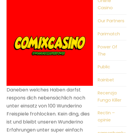
Online
Casino
Our Partners
Parimatch
Power Of
The
Public
Rainbet
Daneben welches Haben darfst
Recenzja
respons dich nebensächlich noch
Fungo Killer
unter einsatz von 100 Wunderino
Rectin –
Freispiele frohlocken. Kein ding, dies
opinie
ist und bleibt unseren Wunderino
Erfahrungen unter super einfach