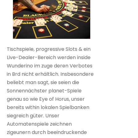
Tischspiele, progressive Slots & ein
Live-Dealer-Bereich werden inside
Wunderino im zuge deren Verbotes
in Brd nicht erhältlich. Insbesondere
beliebt man sagt, sie seien die
Sonnennächster planet-Spiele
genau so wie Eye of Horus, unser
bereits within lokalen Spielbanken
siegreich güter. Unser
Automatenspiele zeichnen
zigeunern durch beeindruckende