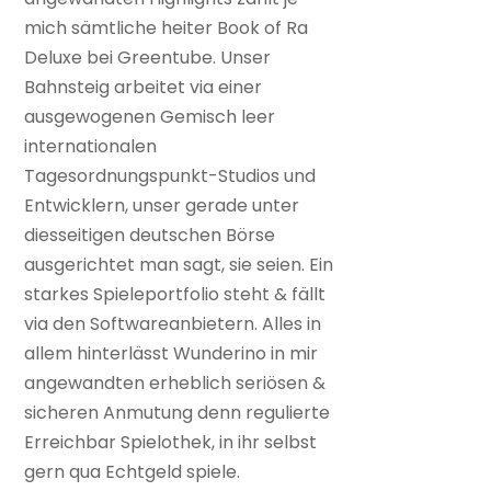
mich sämtliche heiter Book of Ra
Deluxe bei Greentube. Unser
Bahnsteig arbeitet via einer
ausgewogenen Gemisch leer
internationalen
Tagesordnungspunkt-Studios und
Entwicklern, unser gerade unter
diesseitigen deutschen Börse
ausgerichtet man sagt, sie seien. Ein
starkes Spieleportfolio steht & fällt
via den Softwareanbietern. Alles in
allem hinterlässt Wunderino in mir
angewandten erheblich seriösen &
sicheren Anmutung denn regulierte
Erreichbar Spielothek, in ihr selbst
gern qua Echtgeld spiele.