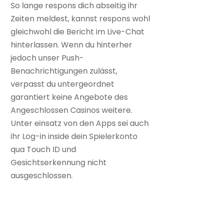
So lange respons dich abseitig ihr
Zeiten meldest, kannst respons wohl
gleichwohl die Bericht im Live-Chat
hinterlassen. Wenn du hinterher
jedoch unser Push-
Benachrichtigungen zulässt,
verpasst du untergeordnet
garantiert keine Angebote des
Angeschlossen Casinos weitere.
Unter einsatz von den Apps sei auch
ihr Log-in inside dein Spielerkonto
qua Touch ID und
Gesichtserkennung nicht
ausgeschlossen.