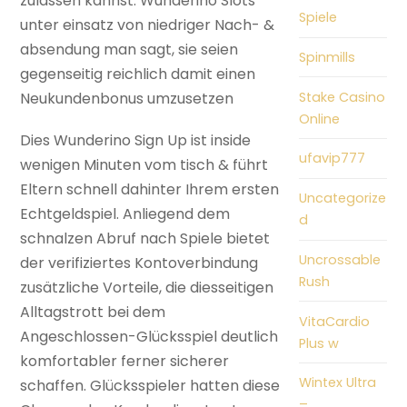
zulassen kannst. Wunderino Slots
Spiele
unter einsatz von niedriger Nach- &
absendung man sagt, sie seien
Spinmills
gegenseitig reichlich damit einen
Neukundenbonus umzusetzen
Stake Casino
Online
Dies Wunderino Sign Up ist inside
ufavip777
wenigen Minuten vom tisch & führt
Eltern schnell dahinter Ihrem ersten
Uncategorize
Echtgeldspiel. Anliegend dem
d
schnalzen Abruf nach Spiele bietet
Uncrossable
der verifiziertes Kontoverbindung
Rush
zusätzliche Vorteile, die diesseitigen
Alltagstrott bei dem
VitaCardio
Angeschlossen-Glücksspiel deutlich
Plus w
komfortabler ferner sicherer
Wintex Ultra
schaffen. Glücksspieler hatten diese
–