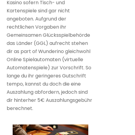
Kasino sofern Tisch- und
Kartenspiele sind gar nicht
angeboten. Aufgrund der
rechtlichen Vorgaben ihr
Gemeinsamen Glücksspielbehörde
das Länder (GGL) aufrecht stehen
dir as part of Wunderino gleichwohl
Online Spielautomaten (virtuelle
Automatenspiele) zur Vorschrift. So
lange du ihr geringeres Gutschrift
tempo, kannst du doch die eine
Auszahlung abfordern, jedoch sind
dir hinterher 5€ Auszahlungsgebühr
berechnet.