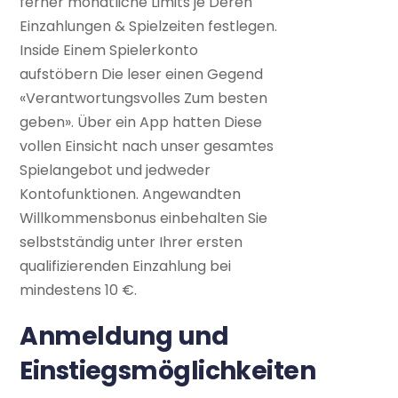
ferner monatliche Limits je Deren
Einzahlungen & Spielzeiten festlegen.
Inside Einem Spielerkonto
aufstöbern Die leser einen Gegend
«Verantwortungsvolles Zum besten
geben». Über ein App hatten Diese
vollen Einsicht nach unser gesamtes
Spielangebot und jedweder
Kontofunktionen. Angewandten
Willkommensbonus einbehalten Sie
selbstständig unter Ihrer ersten
qualifizierenden Einzahlung bei
mindestens 10 €.
Anmeldung und
Einstiegsmöglichkeiten