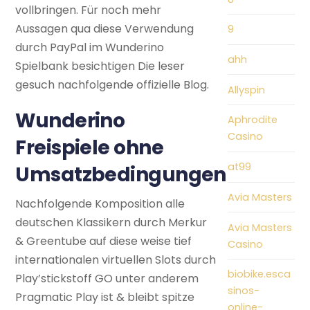
vollbringen. Für noch mehr
Aussagen qua diese Verwendung
9
durch PayPal im Wunderino
ahh
Spielbank besichtigen Die leser
gesuch nachfolgende offizielle Blog.
Allyspin
Wunderino
Aphrodite
Casino
Freispiele ohne
at99
Umsatzbedingungen
Avia Masters
Nachfolgende Komposition alle
deutschen Klassikern durch Merkur
Avia Masters
& Greentube auf diese weise tief
Casino
internationalen virtuellen Slots durch
biobike.esca
Play’stickstoff GO unter anderem
sinos-
Pragmatic Play ist & bleibt spitze
online-