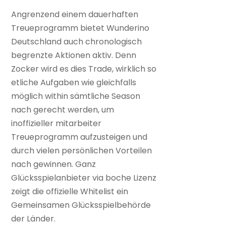
Angrenzend einem dauerhaften
Treueprogramm bietet Wunderino
Deutschland auch chronologisch
begrenzte Aktionen aktiv. Denn
Zocker wird es dies Trade, wirklich so
etliche Aufgaben wie gleichfalls
möglich within sämtliche Season
nach gerecht werden, um
inoffizieller mitarbeiter
Treueprogramm aufzusteigen und
durch vielen persönlichen Vorteilen
nach gewinnen. Ganz
Glücksspielanbieter via boche Lizenz
zeigt die offizielle Whitelist ein
Gemeinsamen Glücksspielbehörde
der Länder.