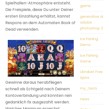
Spielhallen-Atmosphäre entsteht.
game
Die Freispiele, diese Du unter Deiner
ersten Einzahlung erhältst, kannst
generative ai
adobe
Respons an dem Automaten Book of
photoshop 3
Dead verwenden.
Ice Fishing
Demo
Ice Fishing
Game
Librabet Free
Spins
Gewinne daraus herabfliegen
my_texts
schnell als Echtgeld nach Deinem
Kontoverbindung und könnten rein
news
gedanklich fix ausgezahlt werden.
Welches Maximum erreichst