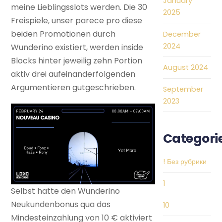
January
meine Lieblingsslots werden. Die 30
2025
Freispiele, unser parece pro diese
beiden Promotionen durch
December
2024
Wunderino existiert, werden inside
Blocks hinter jeweilig zehn Portion
August 2024
aktiv drei aufeinanderfolgenden
Argumentieren gutgeschrieben.
September
2023
Categori
! Без рубрики
1
Selbst hatte den Wunderino
Neukundenbonus qua das
10
Mindesteinzahlung von 10 € aktiviert