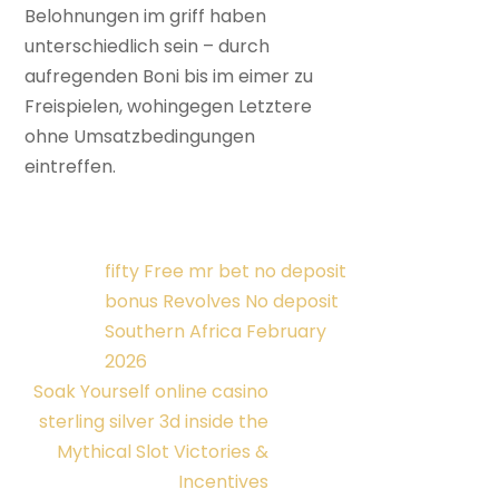
Belohnungen im griff haben
unterschiedlich sein – durch
aufregenden Boni bis im eimer zu
Freispielen, wohingegen Letztere
ohne Umsatzbedingungen
eintreffen.
fifty Free mr bet no deposit
bonus Revolves No deposit
Southern Africa February
2026
Soak Yourself online casino
sterling silver 3d inside the
Mythical Slot Victories &
Incentives