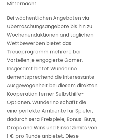
Mitternacht.
Bei wöchentlichen Angeboten via
Überraschungsangebote bis hin zu
Wochenendaktionen and täglichen
Wettbewerben bietet das
Treueprogramm mehrere bei
Vorteilen je engagierte Gamer.
Insgesamt bietet Wunderino
dementsprechend die interessante
Ausgewogenheit bei diesem direkten
Kooperation ferner Selbsthilfe-
Optionen. Wunderino schafft die
eine perfekte Ambiente für Spieler,
dadurch sera Freispiele, Bonus-Buys,
Drops and Wins und Einsatzlimits von
1 € pro Runde anbietet. Diese