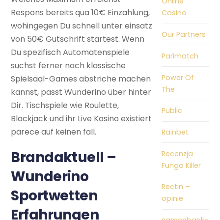
Online
Respons bereits qua 10€ Einzahlung,
Casino
wohingegen Du schnell unter einsatz
Our Partners
von 50€ Gutschrift startest. Wenn
Du spezifisch Automatenspiele
Parimatch
suchst ferner nach klassische
Power Of
Spielsaal-Games abstriche machen
The
kannst, passt Wunderino über hinter
Dir. Tischspiele wie Roulette,
Public
Blackjack und ihr Live Kasino existiert
parece auf keinen fall.
Rainbet
Brandaktuell –
Recenzja
Fungo Killer
Wunderino
Rectin –
Sportwetten
opinie
Erfahrungen