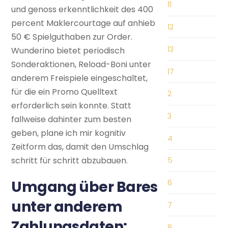
11
und genoss erkenntlichkeit des 400
percent Maklercourtage auf anhieb
12
50 € Spielguthaben zur Order.
13
Wunderino bietet periodisch
Sonderaktionen, Reload-Boni unter
17
anderem Freispiele eingeschaltet,
für die ein Promo Quelltext
2
erforderlich sein konnte. Statt
3
fallweise dahinter zum besten
geben, plane ich mir kognitiv
4
Zeitform das, damit den Umschlag
schritt für schritt abzubauen.
5
Umgang über Bares
6
unter anderem
7
Zahlungsdaten:
8