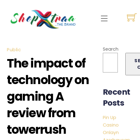
Skip
to
Cart
Menu
content
Search
Public
The impact of
S
technology on
Recent
gaming A
Posts
review from
Pin Up
towerrush
Casino
Onlayn
Azərbaycan