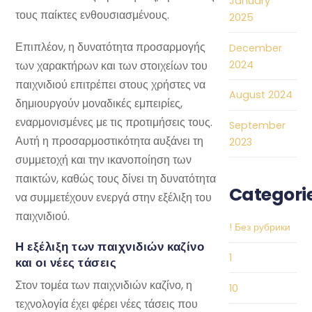
January
τους παίκτες ενθουσιασμένους.
2025
Επιπλέον, η δυνατότητα προσαρμογής
December
2024
των χαρακτήρων και των στοιχείων του
παιχνιδιού επιτρέπει στους χρήστες να
August 2024
δημιουργούν μοναδικές εμπειρίες,
εναρμονισμένες με τις προτιμήσεις τους.
September
Αυτή η προσαρμοστικότητα αυξάνει τη
2023
συμμετοχή και την ικανοποίηση των
παικτών, καθώς τους δίνει τη δυνατότητα
Categori
να συμμετέχουν ενεργά στην εξέλιξη του
παιχνιδιού.
! Без рубрики
Η εξέλιξη των παιχνιδιών καζίνο
1
και οι νέες τάσεις
Στον τομέα των παιχνιδιών καζίνο, η
10
τεχνολογία έχει φέρει νέες τάσεις που