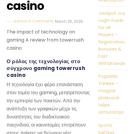
casino
Jackpot Joy
Login Guide
admin
0 Comments
March 25, 2026
for UK
The impact of technology on
Players –
gaming A review from towerrush
Registration,
casino
Bonuses &
Fast
Ο ρόλος της τεχνολογίας στο
Withdrawals
σύγχρονο gaming towerrush
casino
Fogadás
Yankee –
Η τεχνολογία έχει φέρει επανάσταση
magyar
στον τομέα του gaming, μετατρέποντας
játékosok
την εμπειρία των παικτών. Από την
teljes
ανάπτυξη των γραφικών μέχρι τις
útmutatója
δυνατότητες του διαδικτυακού
παιχνιδιού, οι καινοτομίες επιτρέπουν
Sports
betting
στους παίκτες να βιώνουν νέες