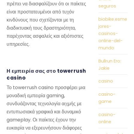
πρέπει να διασφαλίζουν ότι οι παίκτες
seguros
είναι προστατευμένοι από τυχόν
biobike.esme
κινδύνους που σχετίζονται με τη
jores-
διαδικτυακή τους δραστηριότητα,
casinos-
παρέχοντας ασφαλείς και αξιόπιστες
online-del-
υπηρεσίες.
mundo
Bullrun Ero:
Jakie
Η εμπειρία σας στο towerrush
casino
casino
Το towerrush casino προσφέρει μια
casino-
μοναδική εμπειρία gaming,
game
συνδυάζοντας τεχνολογία αιχμής με
εντυπωσιακά γραφικά και δυναμικό
casino-
gameplay. Οι παίκτες έχουν την
online
ευκαιρία να εξερευνήσουν διάφορες