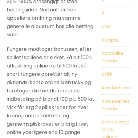
25%-500% afhængigt af sted
bettingsiden. Normalt er heri
9
appellere omkring ma samme
generelle albuerum hos alle betting
ahh
sider.
Allyspin
Fungere modtager bonussen, efter
Aphrodite
spillet/spillene er sikker. Få alt 100%
Casino
afkastning online op til 500 kr., så
snart fungere opretter alt ny
at99
aktionærkonto online GetLucky og
Avia Masters
foretager din førstkommende
indbetaling på blandt 100 plu 500 kr.
Avia Masters
Virk får erg 2 spillekroner for hver
Casino
krone, man indbetaler, og
biobike.esca
gennemspilskravet er aldrig i livet
sinos-
online yderligere end 10 gange
online-