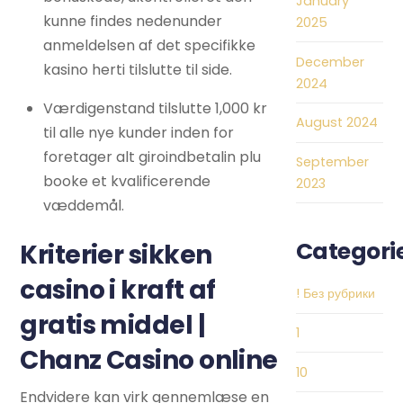
January
kunne findes nedenunder
2025
anmeldelsen af det specifikke
December
kasino herti tilslutte til side.
2024
Værdigenstand tilslutte 1,000 kr
August 2024
til alle nye kunder inden for
foretager alt giroindbetalin plu
September
booke et kvalificerende
2023
væddemål.
Categori
Kriterier sikken
casino i kraft af
! Без рубрики
gratis middel |
1
Chanz Casino online
10
Endvidere kan virk gennemlæse en