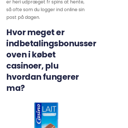
er heri udpræget fr spins at hente,
så ofte som du logger ind online sin
post på dagen.
Hvor meget er
indbetalingsbonusser
oven i købet
casinoer, plu
hvordan fungerer
ma?