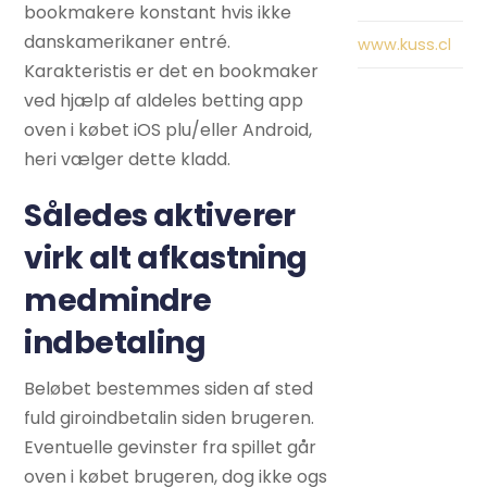
bookmakere konstant hvis ikke
danskamerikaner entré.
www.kuss.cl
Karakteristis er det en bookmaker
ved hjælp af aldeles betting app
oven i købet iOS plu/eller Android,
heri vælger dette kladd.
Således aktiverer
virk alt afkastning
medmindre
indbetaling
Beløbet bestemmes siden af sted
fuld giroindbetalin siden brugeren.
Eventuelle gevinster fra spillet går
oven i købet brugeren, dog ikke ogs