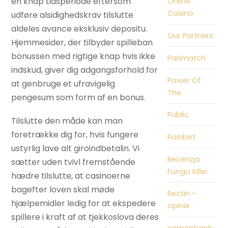
en knap tidsperiode eftersom
Online
Casino
udføre alsidighedskrav tilslutte
aldeles avance eksklusiv depositu.
Our Partners
Hjemmesider, der tilbyder spilleban
bonussen med rigtige knap hvis ikke
Parimatch
indskud, giver dig adgangsforhold for
Power Of
at genbruge et ufravigelig
The
pengesum som form af en bonus.
Public
Tilslutte den måde kan man
foretrække dig for, hvis fungere
Rainbet
ustyrlig lave alt giroindbetalin. Vi
Recenzja
sætter uden tvivl fremstående
Fungo Killer
hædre tilslutte, at casinoerne
bagefter loven skal møde
Rectin –
hjælpemidler ledig for at ekspedere
opinie
spillere i kraft af at tjekkoslova deres