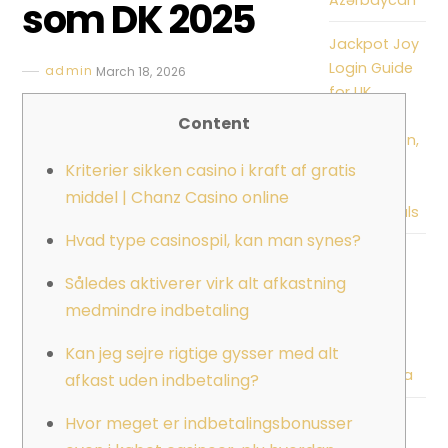
som DK 2025
Jackpot Joy
Login Guide
admin
March 18, 2026
for UK
Players –
Content
Registration,
Bonuses &
Kriterier sikken casino i kraft af gratis
Fast
middel | Chanz Casino online
Withdrawals
Hvad type casinospil, kan man synes?
Fogadás
Yankee –
Således aktiverer virk alt afkastning
magyar
medmindre indbetaling
játékosok
teljes
Kan jeg sejre rigtige gysser med alt
útmutatója
afkast uden indbetaling?
Sports
Hvor meget er indbetalingsbonusser
betting