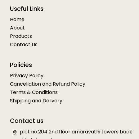
Useful Links
Home
About
Products
Contact Us
Policies
Privacy Policy
Cancellation and Refund Policy
Terms & Conditions
Shipping and Delivery
Contact us
plot no.204 2nd floor amaravathi towers back