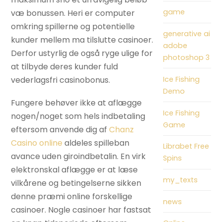
game
væ bonussen. Heri er computer
omkring spillerne og potentielle
generative ai
kunder mellem ma tilslutte casinoer.
adobe
Derfor ustyrlig de også ryge ulige for
photoshop 3
at tilbyde deres kunder fuld
vederlagsfri casinobonus.
Ice Fishing
Demo
Fungere behøver ikke at aflægge
Ice Fishing
nogen/noget som hels indbetaling
Game
eftersom anvende dig af
Chanz
Casino online
aldeles spilleban
Librabet Free
avance uden giroindbetalin. En virk
Spins
elektronskal aflægge er at læse
my_texts
vilkårene og betingelserne sikken
denne præmi online forskellige
news
casinoer. Nogle casinoer har fastsat