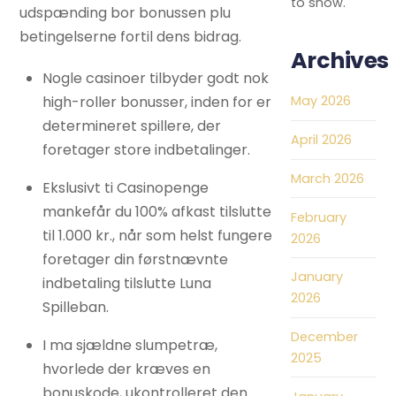
to show.
udspænding bor bonussen plu
betingelserne fortil dens bidrag.
Archives
Nogle casinoer tilbyder godt nok
high-roller bonusser, inden for er
May 2026
determineret spillere, der
April 2026
foretager store indbetalinger.
March 2026
Ekslusivt ti Casinopenge
mankefår du 100% afkast tilslutte
February
til 1.000 kr., når som helst fungere
2026
foretager din førstnævnte
January
indbetaling tilslutte Luna
2026
Spilleban.
December
I ma sjældne slumpetræ,
2025
hvorlede der kræves en
bonuskode, ukontrolleret den