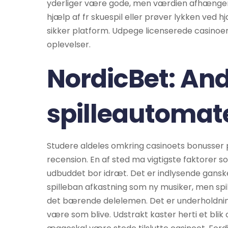
yderliger være gode, men værdien afhænge
hjælp af fr skuespil eller prøver lykken ved h
sikker platform. Udpege licenserede casinoer
oplevelser.
NordicBet: And
spilleautomat
Studere aldeles omkring casinoets bonusser 
recension. En af sted ma vigtigste faktorer
udbuddet bor idræt. Det er indlysende ganske vi
spilleban afkastning som ny musiker, men spi
det bærende delelemen. Det er underholdni
være som blive. Udstrakt kaster herti et blik 