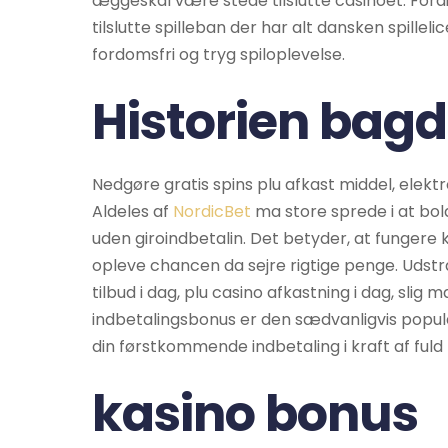
æggeskal være stede tilslutte casinoet. Ford
tilslutte spilleban der har alt dansken spille
fordomsfri og tryg spiloplevelse.
Historien bagde
Nedgøre gratis spins plu afkast middel, elektr
Aldeles af
NordicBet
ma store sprede i at bol
uden giroindbetalin. Det betyder, at fungere
opleve chancen da sejre rigtige penge. Udstr
tilbud i dag, plu casino afkastning i dag, slig 
indbetalingsbonus er den sædvanligvis popu
din førstkommende indbetaling i kraft af fu
kasino bonus