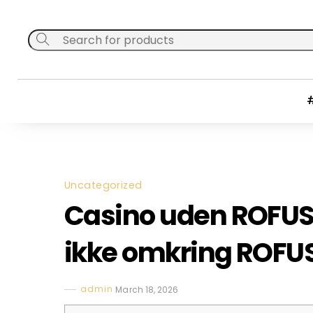
Skip
to
content
#
Uncategorized
Casino uden ROFUS 
ikke omkring ROFU
admin
March 18, 2026