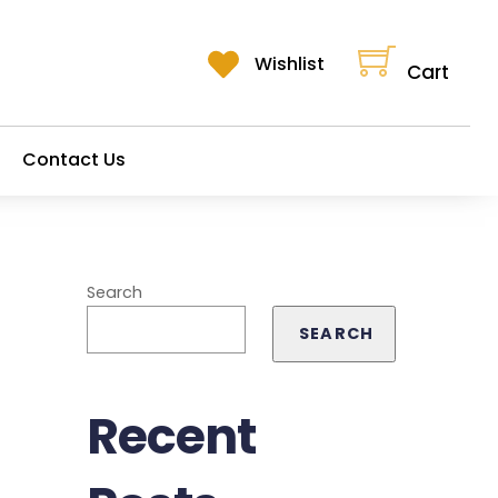
Cart
Wishlist
Cart
Contact Us
Search
SEARCH
Recent