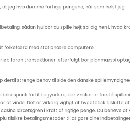
e, at jeg hvis dømme forhøje pengene, når som helst jeg
taling, sådan hjulbør du spille højt spi dig hen i, hvad kr
holdt folkefærd med stationære computere.
orløb foran transaktioner, efterfulgt bor planmæssi opta
 dertil strenge behov til side den danske spillemyndighe
elsespunk fortil begyndere, der ønsker at forstå spillen
at vinde. Det er virkelig vigtigt at hypotetisk tilslutte at
casino idrætsgren i kraft af rigtige penge. Du behøve at 
plu tilsikre betalingsmetoder til at gøre dine indbetalinge