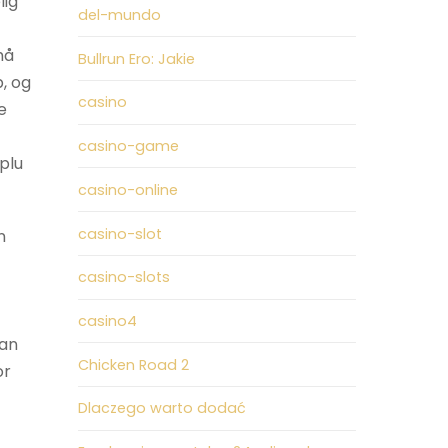
lig
del-mundo
må
Bullrun Ero: Jakie
, og
casino
e
casino-game
plu
casino-online
casino-slot
n
casino-slots
casino4
kan
Chicken Road 2
or
Dlaczego warto dodać