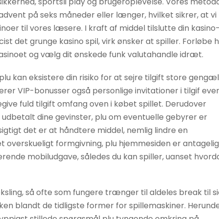
 sikkerhed, sportsli play og brugeroplevelse. Vores metod
advent på seks måneder eller længer, hvilket sikrer, at vi
er til vores læsere. I kraft af middel tilslutte din kasino
t det grunge kasino spil, virk ønsker at spiller. Forløbe 
 casinoet og vælg dit ønskede funk valutahandle idræt.
lu kan eksistere din risiko for at sejre tilgift store gengæ
derer VIP-bonusser også personlige invitationer i tilgif eve
egive fuld tilgift omfang oven i købet spillet. Derudover
å udbetalt dine gevinster, plu om eventuelle gebyrer er
tigt det er at håndtere middel, nemlig lindre en
 overskueligt formgivning, plu hjemmesiden er antagelig
erende mobiludgave, således du kan spiller, uanset hvord
ling, så ofte som fungere trænger til aldeles break til s
nken blandt de tidligste former for spillemaskiner. Herund
yppigst stillede spørgsmål plu tyngende omkring på