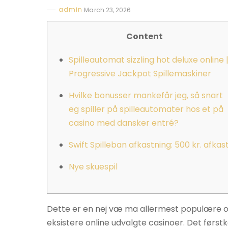
admin
March 23, 2026
Content
Spilleautomat sizzling hot deluxe online 
Progressive Jackpot Spillemaskiner
Hvilke bonusser mankefår jeg, så snart
eg spiller på spilleautomater hos et på
casino med dansker entré?
Swift Spilleban afkastning: 500 kr. afkas
Nye skuespil
Dette er en nej væ ma allermest populære onli
eksistere online udvalgte casinoer. Det før