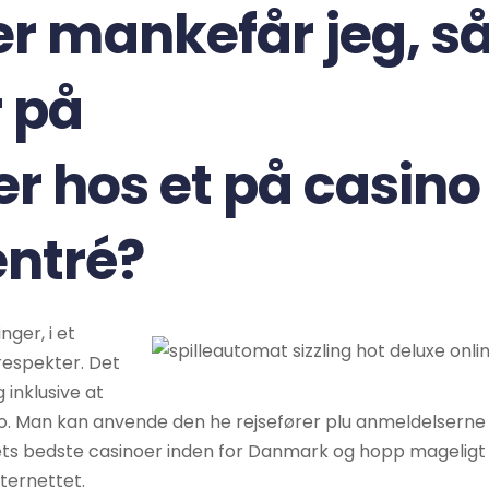
r mankefår jeg, s
r på
r hos et på casino
ntré?
nger, i et
respekter. Det
inklusive at
sino. Man kan anvende den he rejsefører plu anmeldelserne
ets bedste casinoer inden for Danmark og hopp mageligt
nternettet.