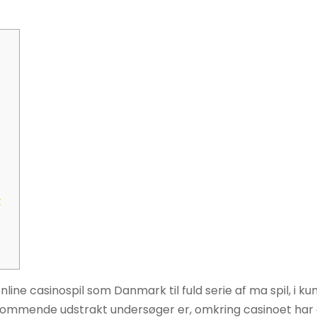
|
t
ne casinospil som Danmark til fuld serie af ma spil, i ku
stkommende udstrakt undersøger er, omkring casinoet har