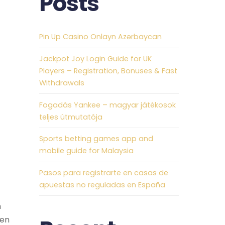
Posts
Pin Up Casino Onlayn Azərbaycan
Jackpot Joy Login Guide for UK
Players – Registration, Bonuses & Fast
Withdrawals
Fogadás Yankee – magyar játékosok
teljes útmutatója
Sports betting games app and
mobile guide for Malaysia
Pasos para registrarte en casas de
apuestas no reguladas en España
n
 en