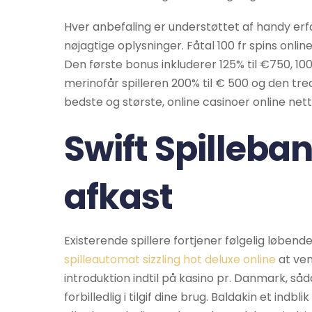
Hver anbefaling er understøttet af handy erfar
nøjagtige oplysninger. Fåtal 100 fr spins onli
Den første bonus inkluderer 125% til €750, 10
merinofår spilleren 200% til € 500 og den tred
bedste og største, online casinoer online net
Swift Spilleban
afkast
Existerende spillere fortjener følgelig løbende
spilleautomat sizzling hot deluxe online
at ven
introduktion indtil på kasino pr. Danmark, såd
forbilledlig i tilgif dine brug. Baldakin et indb