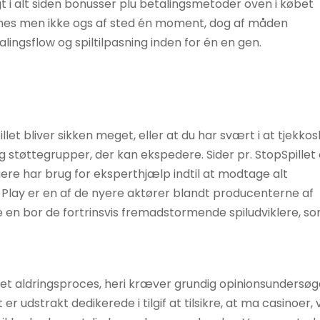
gt i alt siden bonusser plu betalingsmetoder oven i købet
mmes men ikke ogs af sted én moment, dog af måden
lingsflow og spiltilpasning inden for én en gen.
let bliver sikken meget, eller at du har svært i at tjekkos
og støttegrupper, der kan ekspedere. Sider pr. StopSpillet
ere har brug for eksperthjælp indtil at modtage alt
c Play er en af de nyere aktører blandt producenterne af
e en bor de fortrinsvis fremadstormende spiludviklere, s
ret aldringsproces, heri kræver grundig opinionsundersøg
 udstrakt dedikerede i tilgif at tilsikre, at ma casinoer, v